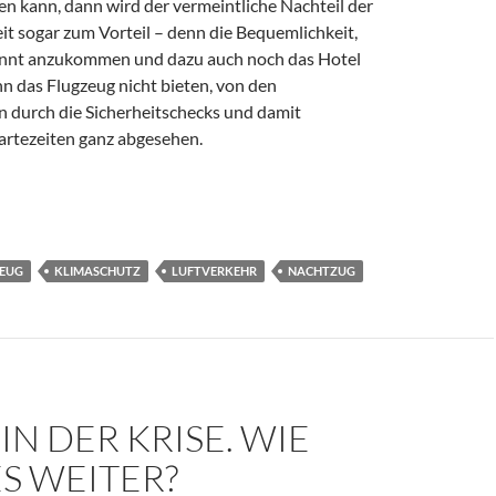
n kann, dann wird der vermeintliche Nachteil der
it sogar zum Vorteil – denn die Bequemlichkeit,
nnt anzukommen und dazu auch noch das Hotel
n das Flugzeug nicht bieten, von den
 durch die Sicherheitschecks und damit
rtezeiten ganz abgesehen.
limaschützer?
EUG
KLIMASCHUTZ
LUFTVERKEHR
NACHTZUG
 IN DER KRISE. WIE
S WEITER?