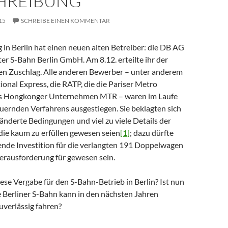
HREIBUNG
15
SCHREIBE EINEN KOMMENTAR
in Berlin hat einen neuen alten Betreiber: die DB AG
er S-Bahn Berlin GmbH. Am 8.12. erteilte ihr der
den Zuschlag. Alle anderen Bewerber – unter anderem
tional Express, die RATP, die die Pariser Metro
das Hongkonger Unternehmen MTR – waren im Laufe
uernden Verfahrens ausgestiegen. Sie beklagten sich
änderte Bedingungen und viel zu viele Details der
die kaum zu erfüllen gewesen seien
[1]
; dazu dürfte
ende Investition für die verlangten 191 Doppelwagen
Herausforderung für gewesen sein.
se Vergabe für den S-Bahn-Betrieb in Berlin? Ist nun
ie Berliner S-Bahn kann in den nächsten Jahren
uverlässig fahren?