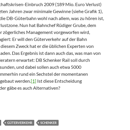
haftskrisen-Einbruch 2009 (189 Mio. Euro Verlust)
tzten Jahren zwar minimale Gewinne (siehe Grafik 1),
 die DB-Güterbahn wohl nach allem, was zu hören ist,
erlustzone. Nun hat Bahnchef Rüdiger Grube, dem
her zögerliches Management vorgeworfen wird,
giert: Er will den Güterverkehr auf der Bahn
u diesem Zweck hat er die üblichen Experten von
aden. Das Ergebnis ist dann auch das, was man von
ratern erwartet: DB Schenker Rail soll durch
unden, und dabei sollen auch etwa 5000
 immerhin rund ein Sechstel der momentanen
bgebaut werden.
[1]
Ist diese Entscheidung
der gäbe es auch Alternativen?
 Güterbahn – eine Notwendigkeit?
GÜTERVERKEHR
SCHENKER