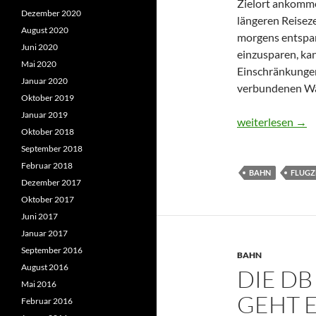
Zielort ankomme
Dezember 2020
längeren Reiseze
August 2020
morgens entspa
Juni 2020
einzusparen, kan
Mai 2020
Einschränkungen
Januar 2020
verbundenen Wa
Oktober 2019
Januar 2019
Nachtzüge als K
weiterlesen
→
Oktober 2018
September 2018
Februar 2018
BAHN
FLUGZ
Dezember 2017
Oktober 2017
Juni 2017
Januar 2017
September 2016
BAHN
August 2016
DIE DB
Mai 2016
GEHT E
Februar 2016