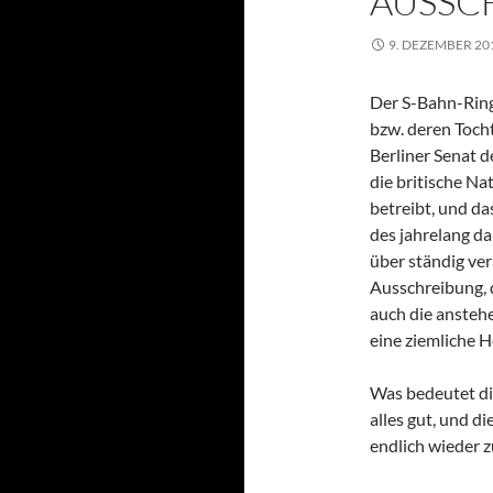
AUSSC
9. DEZEMBER 20
Der S-Bahn-Ring 
bzw. deren Tocht
Berliner Senat 
die britische Na
betreibt, und 
des jahrelang da
über ständig ver
Ausschreibung, 
auch die ansteh
eine ziemliche 
Was bedeutet die
alles gut, und d
endlich wieder z