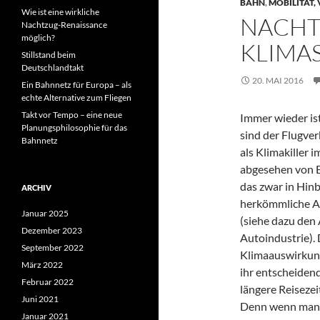
BAHN
,
MOBILITÄT,
Wie ist eine wirkliche
NACHT
Nachtzug-Renaissance
möglich?
KLIMA
Stillstand beim
Deutschlandtakt
20. MAI 2016
Ein Bahnnetz für Europa – als
echte Alternative zum Fliegen
Takt vor Tempo – eine neue
Immer wieder ist
Planungsphilosophie für das
sind der Flugve
Bahnnetz
als Klimakiller i
abgesehen von E
das zwar in Hinb
ARCHIV
herkömmliche Au
Januar 2025
(siehe dazu den 
Dezember 2023
Autoindustrie). 
September 2022
Klimaauswirkung
März 2022
ihr entscheidend
Februar 2022
längere Reisezei
Juni 2021
Denn wenn man 
Januar 2021