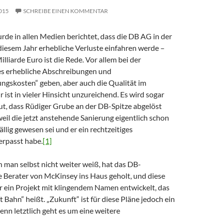
015
SCHREIBE EINEN KOMMENTAR
de in allen Medien berichtet, dass die DB AG in der
 diesem Jahr erhebliche Verluste einfahren werde –
illiarde Euro ist die Rede. Vor allem bei der
es erhebliche Abschreibungen und
ngskosten“ geben, aber auch die Qualität im
ist in vieler Hinsicht unzureichend. Es wird sogar
ut, dass Rüdiger Grube an der DB-Spitze abgelöst
il die jetzt anstehende Sanierung eigentlich schon
fällig gewesen sei und er ein rechtzeitiges
rpasst habe.
[1]
 man selbst nicht weiter weiß, hat das DB-
Berater von McKinsey ins Haus geholt, und diese
 ein Projekt mit klingendem Namen entwickelt, das
 Bahn“ heißt. „Zukunft“ ist für diese Pläne jedoch ein
nn letztlich geht es um eine weitere