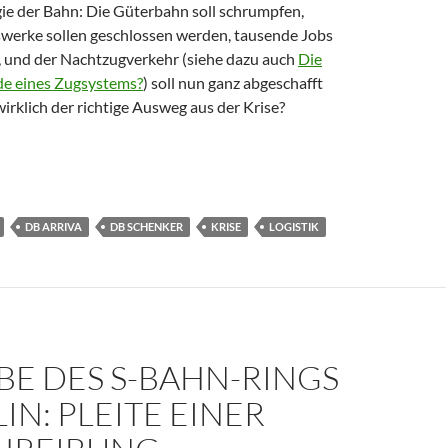
ie der Bahn: Die Güterbahn soll schrumpfen,
werke sollen geschlossen werden, tausende Jobs
n, und der Nachtzugverkehr (siehe dazu auch
Die
de eines Zugsystems?
) soll nun ganz abgeschafft
wirklich der richtige Ausweg aus der Krise?
ise. Wie geht es weiter?
DB ARRIVA
DB SCHENKER
KRISE
LOGISTIK
BE DES S-BAHN-RINGS
LIN: PLEITE EINER