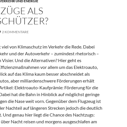
 VERKEHR UND ENERGIE
ZÜGE ALS
SCHÜTZER?
2 KOMMENTARE
 viel von Klimaschutz im Verkehr die Rede. Dabei
rkehr und der Autoverkehr – zumindest rhetorisch –
m Visier. Und die Alternativen? Hier geht es
ffizienzmaßnahmen vor allem um das Elektro­auto,
lick auf das Klima kaum besser abschneidet als
tos, aber milliardenschwere Förderungen erhält
Artikel: Elektroauto-Kaufprämie: Förderung für die
Dabei hat die Bahn in Hinblick auf möglichst geringe
en die Nase weit vorn. Gegenüber dem Flugzeug ist
er Nachteil auf längeren Strecken jedoch die deutlich
t. Und genau hier liegt die Chance des Nachtzugs:
über Nacht reisen und morgens ausgeschlafen am