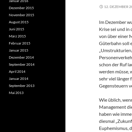
Januar 2016
12. DEZEMBER 2
Dezember 2015
November 2015
Im Dezember wur
August 2015
Krise sei und in
Juni 2015
von über einer M
März 2015
Güterbahn soll 
Februar 2015
„Umstrukturieru
Januar 2015
Personenverkehr 
Dezember 2014
schon der Ruf la
September 2014
werden müsse, we
April 2014
sehr viel länger 
Januar 2014
Gegensteuern ve
September 2013
Mai 2013
Wie üblich, wenn
Management die 
haben wie immer
diesmal „Zukunft
Euphemismus, de