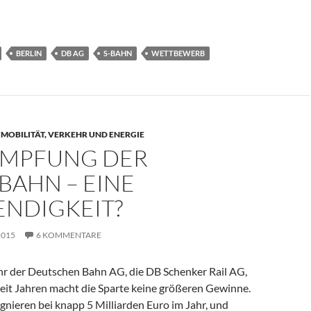
hn-Rings in Berlin: Pleite einer Ausschreibung
BERLIN
DB AG
S-BAHN
WETTBEWERB
,
MOBILITÄT, VERKEHR UND ENERGIE
MPFUNG DER
BAHN – EINE
NDIGKEIT?
2015
6 KOMMENTARE
r der Deutschen Bahn AG, die DB Schenker Rail AG,
. Seit Jahren macht die Sparte keine größeren Gewinne.
nieren bei knapp 5 Milliarden Euro im Jahr, und