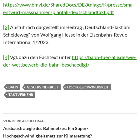
https://www.bmvi.de/SharedDocs/DE/Anlage/K/presse/sma-
entwurf-massnahmen-planfall-deutschlandtakt.pdf
[3]
Ausführlich dargestellt im Beitrag „Deutschland-Takt am
Scheideweg“ von Wolfgang Hesse in der Eisenbahn-Revue
International 1/2023.
[4]
Vgl. dazu den Fachtext unter
https://bahn-fuer-alle.de/wie-
der-wettbewerb-die-bahn-beschaedigt/
BAHN
GESCHWINDIGKEIT
HOCHGESCHWINDIGKEIT
TAKTVERKEHR
Beitragsnavigation
VORHERIGER BEITRAG
Ausbaustrategie des Bahnnetzes: Ein Super-
Hochgeschwindigkeitsnetz zur Klimarettung?