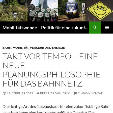
Suchen
Mobilitätswende – Politik für eine zukunftsfähige Mobilität
ZUM
PRIMÄR
INHALT
MENÜ
SPRINGEN
BAHN
,
MOBILITÄT, VERKEHR UND ENERGIE
TAKT VOR TEMPO – EINE
NEUE
PLANUNGSPHILOSOPHIE
FÜR DAS BAHNNETZ
11. FEBRUAR 2022
BERNHARD KNIERIM
EIN KOMMENTAR
Die richtige Art des Netzausbaus für eine zukunftsfähige Bahn
ist schon lange eine kontrovers geführte Debatte. Das