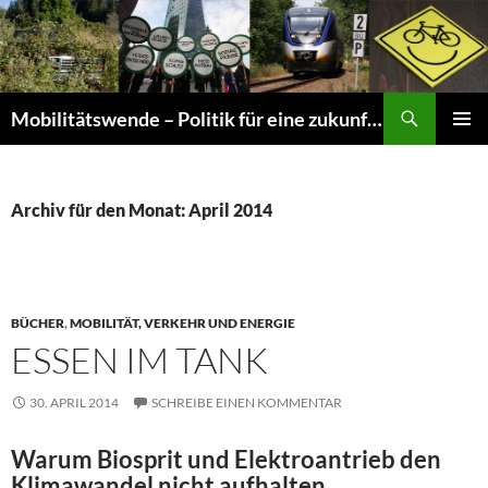
Suchen
Mobilitätswende – Politik für eine zukunftsfähige Mobilität
ZUM
PRIMÄR
INHALT
MENÜ
SPRINGEN
Archiv für den Monat: April 2014
BÜCHER
,
MOBILITÄT, VERKEHR UND ENERGIE
ESSEN IM TANK
30. APRIL 2014
SCHREIBE EINEN KOMMENTAR
Warum Biosprit und Elektroantrieb den
Klimawandel nicht aufhalten