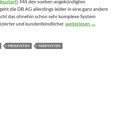
Neustart
). Mit den soeben angekündigten
ht die DB AG allerdings leider in eine ganz andere
acht das ohnehin schon sehr komplexe System
Die Deutsche Bahn reformiert das
zierter und kundenfeindlicher.
weiterlesen
→
PREISSYSTEM
TARIFSYSTEM