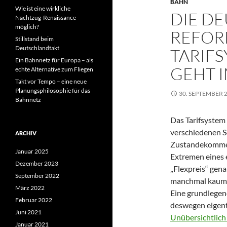
BAHN
Wie ist eine wirkliche
DIE D
Nachtzug-Renaissance
möglich?
REFOR
Stillstand beim
Deutschlandtakt
TARIF
Ein Bahnnetz für Europa – als
GEHT 
echte Alternative zum Fliegen
Takt vor Tempo – eine neue
Planungsphilosophie für das
30. SEPTEMBER 
Bahnnetz
Das Tarifsystem
verschiedenen Se
ARCHIV
Zustandekommen 
Januar 2025
Extremen eines 
Dezember 2023
„Flexpreis“ gena
September 2022
manchmal kaum m
März 2022
Eine grundlegen
Februar 2022
deswegen eigentl
Juni 2021
Unübersichtlich
Januar 2021