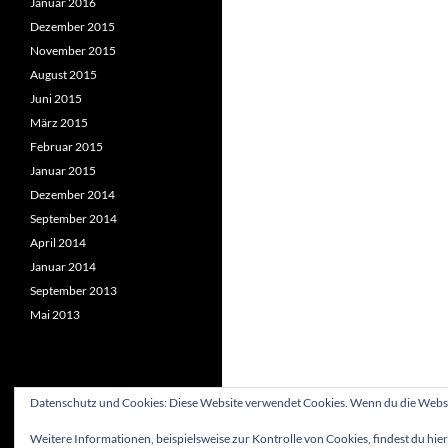
Januar 2016
Dezember 2015
November 2015
August 2015
Juni 2015
März 2015
Februar 2015
Januar 2015
Dezember 2014
September 2014
April 2014
Januar 2014
September 2013
Mai 2013
Datenschutz und Cookies: Diese Website verwendet Cookies. Wenn du die Websit
Weitere Informationen, beispielsweise zur Kontrolle von Cookies, findest du hier