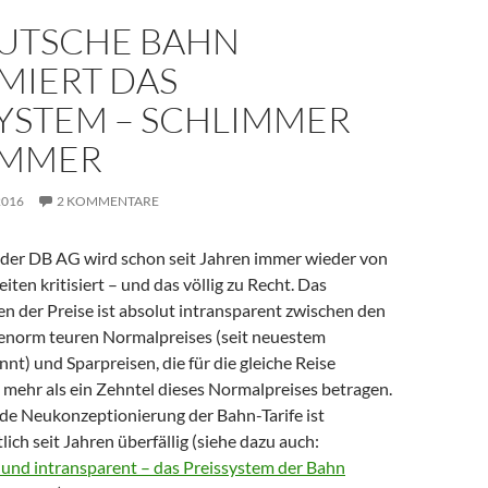
EUTSCHE BAHN
MIERT DAS
SYSTEM – SCHLIMMER
IMMER
2016
2 KOMMENTARE
 der DB AG wird schon seit Jahren immer wieder von
iten kritisiert – und das völlig zu Recht. Das
der Preise ist absolut intransparent zwischen den
enorm teuren Normalpreises (seit neuestem
nnt) und Sparpreisen, die für die gleiche Reise
ehr als ein Zehntel dieses Normalpreises betragen.
de Neukonzeptionierung der Bahn-Tarife ist
ich seit Jahren überfällig (siehe dazu auch:
 und intransparent – das Preissystem der Bahn