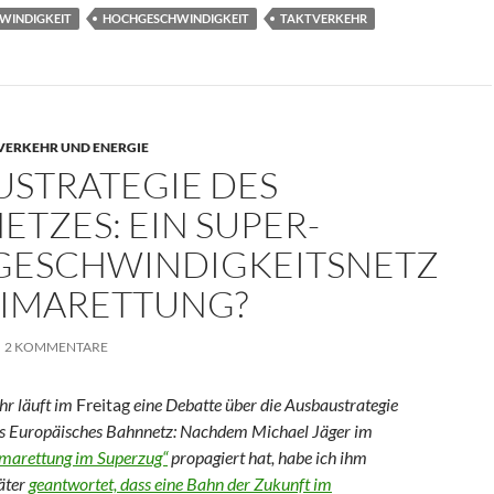
WINDIGKEIT
HOCHGESCHWINDIGKEIT
TAKTVERKEHR
 VERKEHR UND ENERGIE
USTRATEGIE DES
TZES: EIN SUPER-
ESCHWINDIGKEITSNETZ
LIMARETTUNG?
2 KOMMENTARE
ahr läuft im
Freitag
eine Debatte über die Ausbaustrategie
ges Europäisches Bahnnetz: Nachdem Michael Jäger im
imarettung im Superzug“
propagiert hat, habe ich ihm
äter
geantwortet, dass eine Bahn der Zukunft im