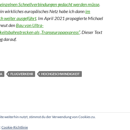
n einzelnen Schnellverbindungen gedacht werden müsse
.
in wirkliches europäisches Netz habe ich dann
im
h weiter ausgeführt
. Im April 2021 propagierte Michael
rneut den
Bau von Ultra-
eitsbahnstrecken als „Transeuropaexpress“
. Dieser Text
ng darauf.
 des Bahnnetzes: Ein Super-Hochgeschwindigkeitsnetz zur Klima
PA
FLUGVERKEHR
HOCHGESCHWINDIGKEIT
e weiterhin nutzt, stimmst du der Verwendung von Cookies zu.
:
Cookie-Richtlinie