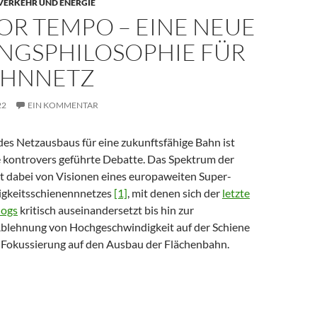
 VERKEHR UND ENERGIE
OR TEMPO – EINE NEUE
NGSPHILOSOPHIE FÜR
AHNNETZ
22
EIN KOMMENTAR
 des Netzausbaus für eine zukunftsfähige Bahn ist
e kontrovers geführte Debatte. Das Spektrum der
ht dabei von Visionen eines europaweiten Super-
gkeitsschienennnetzes
[1]
, mit denen sich der
letzte
logs
kritisch auseinandersetzt bis hin zur
blehnung von Hochgeschwindigkeit auf der Schiene
 Fokussierung auf den Ausbau der Flächenbahn.
– eine neue Planungsphilosophie für das Bahnnetz