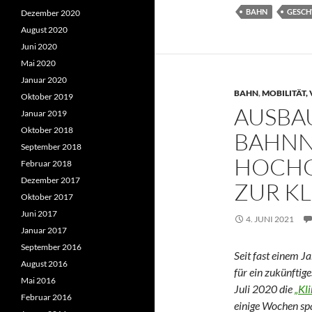
BAHN
GESCH
Dezember 2020
August 2020
Juni 2020
Mai 2020
Januar 2020
BAHN
,
MOBILITÄT,
Oktober 2019
AUSBA
Januar 2019
Oktober 2018
BAHNNE
September 2018
HOCHG
Februar 2018
Dezember 2017
ZUR K
Oktober 2017
Juni 2017
4. JUNI 2021
Januar 2017
September 2016
Seit fast einem J
August 2016
für ein zukünfti
Mai 2016
Juli 2020 die
„Kl
Februar 2016
einige Wochen sp