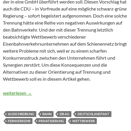
der in eine GmbH überführt werden soll. Diesen Vorschlag hat
auch die CDU – in Vorfreude auf eine mögliche schwarz-grüne
Regierung – sofort begeistert aufgenommen. Doch eine solche
Trennung hätte eine Reihe von negativen Auswirkungen auf
den Bahnverkehr. Und der mit dieser Trennung letztlich
beabsichtigte Wettbewerb verschiedener
Eisenbahnverkehrsunternehmen auf dem Schienennetz bringt
weitere Probleme mit sich, weil er zu einem scharfen
Konkurrenzdruck zwischen den Unternehmen führt und
Synergien zerstört. Um diese Konsequenzen und die
Alternativen zu dieser Orientierung auf Trennung und
Wettbewerb soll es in diesem Artikel gehen.
Der Irrglaube an den Wettbewerb im Bahn-Fernverkehr
weiterlesen
→
AUSSCHREIBUNG
BAHN
DB AG
DEUTSCHLANDTAKT
FERNVERKEHR
PRIVATISIERUNG
WETTBEWERB