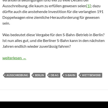
Ausschreibung, die kaum zu erfüllen gewesen seien
[1]
; dazu
dürfte auch die anstehende Investition für die verlangten 191
Doppelwagen eine ziemliche Herausforderung für gewesen
sein.
Was bedeutet diese Vergabe für den S-Bahn-Betrieb in Berlin?
Ist nun alles gut, und die Berliner S-Bahn kann in den nächsten
Jahren endlich wieder zuverlässig fahren?
Vergabe des S-Bahn-Rings in Berlin: Pleite einer Ausschreibung
weiterlesen
→
AUSSCHREIBUNG
BERLIN
DB AG
S-BAHN
WETTBEWERB