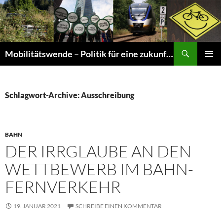
Suchen
Mobilitätswende – Politik für eine zukunftsfähige Mobilität
ZUM
PRIMÄR
INHALT
MENÜ
SPRINGEN
Schlagwort-Archive: Ausschreibung
BAHN
DER IRRGLAUBE AN DEN
WETTBEWERB IM BAHN-
FERNVERKEHR
19. JANUAR 2021
SCHREIBE EINEN KOMMENTAR