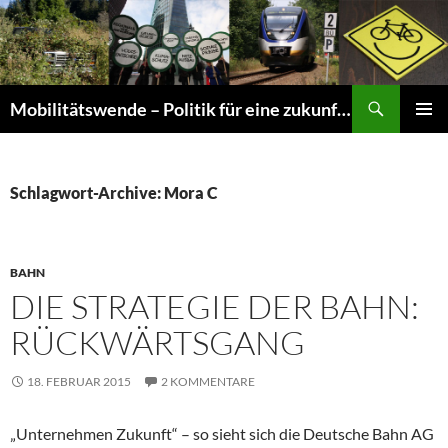
Suchen
Mobilitätswende – Politik für eine zukunftsfähige Mobilität
ZUM
PRIMÄR
INHALT
MENÜ
SPRINGEN
Schlagwort-Archive: Mora C
BAHN
DIE STRATEGIE DER BAHN:
RÜCKWÄRTSGANG
18. FEBRUAR 2015
2 KOMMENTARE
„Unternehmen Zukunft“ – so sieht sich die Deutsche Bahn AG