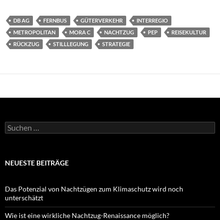
DB AG
FERNBUS
GÜTERVERKEHR
INTERREGIO
METROPOLITAN
MORA C
NACHTZUG
PEP
REISEKULTUR
RÜCKZUG
STILLLEGUNG
STRATEGIE
Suchen
nach:
NEUESTE BEITRÄGE
Das Potenzial von Nachtzügen zum Klimaschutz wird noch
unterschätzt
Wie ist eine wirkliche Nachtzug-Renaissance möglich?