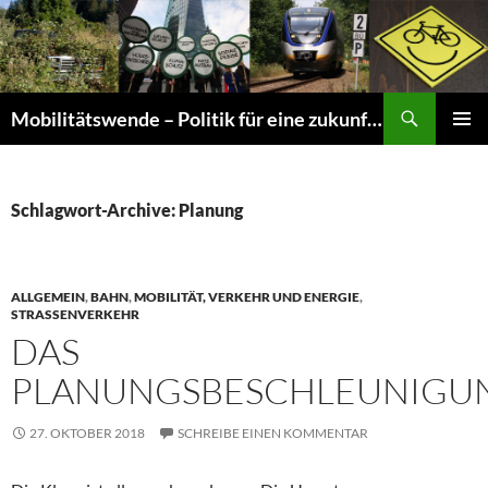
Suchen
Mobilitätswende – Politik für eine zukunftsfähige Mobilität
ZUM
PRIMÄR
INHALT
MENÜ
SPRINGEN
Schlagwort-Archive: Planung
ALLGEMEIN
,
BAHN
,
MOBILITÄT, VERKEHR UND ENERGIE
,
STRASSENVERKEHR
DAS
PLANUNGSBESCHLEUNIGU
27. OKTOBER 2018
SCHREIBE EINEN KOMMENTAR