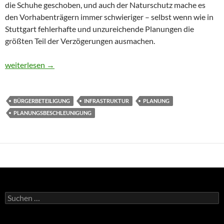
die Schuhe geschoben, und auch der Naturschutz mache es
den Vorhabenträgern immer schwieriger – selbst wenn wie in
Stuttgart fehlerhafte und unzureichende Planungen die
größten Teil der Verzögerungen ausmachen.
Das Planungsbeschleunigungsgesetz
weiterlesen
→
BÜRGERBETEILIGUNG
INFRASTRUKTUR
PLANUNG
PLANUNGSBESCHLEUNIGUNG
Suchen
nach: