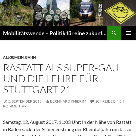
Suchen
Mobilitätswende – Politik für eine zukunftsfähige Mobilität
ZUM
PRIMÄR
INHALT
MENÜ
SPRINGEN
ALLGEMEIN
,
BAHN
RASTATT ALS SUPER-GAU
UND DIE LEHRE FÜR
STUTTGART 21
5. SEPTEMBER 2018
BERNHARD KNIERIM
SCHREIBE EINEN
KOMMENTAR
Samstag, 12. August 2017, 11:03 Uhr: In der Nähe von Rastatt
in Baden sackt der Schienenstrang der Rheintalbahn um bis zu