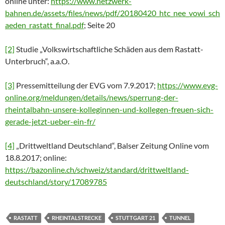
online unter:
https://www.netzwerk-
bahnen.de/assets/files/news/pdf/20180420_htc_nee_vowi_sch
aeden_rastatt_final.pdf
; Seite 20
[2]
Studie „Volkswirtschaftliche Schäden aus dem Rastatt-
Unterbruch“, a.a.O.
[3]
Pressemitteilung der EVG vom 7.9.2017;
https://www.evg-
online.org/meldungen/details/news/sperrung-der-
rheintalbahn-unsere-kolleginnen-und-kollegen-freuen-sich-
gerade-jetzt-ueber-ein-fr/
[4]
„Drittweltland Deutschland“, Balser Zeitung Online vom
18.8.2017; online:
https://bazonline.ch/schweiz/standard/drittweltland-
deutschland/story/17089785
RASTATT
RHEINTALSTRECKE
STUTTGART 21
TUNNEL