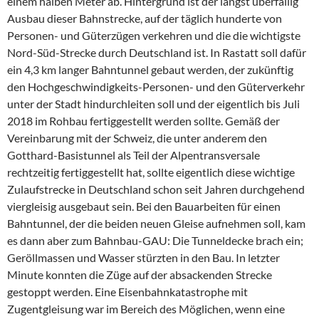
einem halben Meter ab. Hintergrund ist der längst überfällig
Ausbau dieser Bahnstrecke, auf der täglich hunderte von
Personen- und Güterzügen verkehren und die die wichtigste
Nord-Süd-Strecke durch Deutschland ist. In Rastatt soll dafür
ein 4,3 km langer Bahntunnel gebaut werden, der zukünftig
den Hochgeschwindigkeits-Personen- und den Güterverkehr
unter der Stadt hindurchleiten soll und der eigentlich bis Juli
2018 im Rohbau fertiggestellt werden sollte. Gemäß der
Vereinbarung mit der Schweiz, die unter anderem den
Gotthard-Basistunnel als Teil der Alpentransversale
rechtzeitig fertiggestellt hat, sollte eigentlich diese wichtige
Zulaufstrecke in Deutschland schon seit Jahren durchgehend
viergleisig ausgebaut sein. Bei den Bauarbeiten für einen
Bahntunnel, der die beiden neuen Gleise aufnehmen soll, kam
es dann aber zum Bahnbau-GAU: Die Tunneldecke brach ein;
Geröllmassen und Wasser stürzten in den Bau. In letzter
Minute konnten die Züge auf der absackenden Strecke
gestoppt werden. Eine Eisenbahnkatastrophe mit
Zugentgleisung war im Bereich des Möglichen, wenn eine