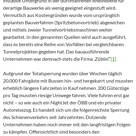
instabile Untergrund in der durchfahrenen Rheinebene für
derartige Bauwerke als wenig geeignet eingestuft wird.
Vermutlich aus Kostengründen wurde vom ursprünglich
geplanten Bauverfahren (Spritzbetonvortrieb) abgewichen
und mittels zweier Tunnelvortriebsmaschinen weiter
gearbeitet. In den genannten Quellen wird auch ausgeführt,
dass es bereits eine Reihe von Vorfällen bei vergleichbaren
Tunnelprojekten gegeben hat. Das bauausführende
Unternehmen war demnach stets die Firma ‚Züblin‘.“
[1]
Aufgrund der Totalsperrung wurden über Wochen täglich
20.000 Fahrgäste mit Bussen hin- und hergekarrt und mussten
erheblich längere Fahrzeiten in Kauf nehmen. 200 Güterzüge
pro Tag mussten riesige Umwege fahren. Viele fuhren erst gar
nicht – so wie auch ein NightJet der ÖBB und ein privater
Autoreisezug. Es handelt sich um die folgenreichste Sperrung
des Schienenverkehrs seit Jahrzehnten. Dutzende
Unternehmen haben noch immer mit den langfristigen Folgen
zu kämpfen. Offensichtlich sind besonders den